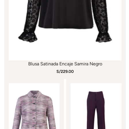
Are you 18 years old or older?
No, I'm not
Yes, I am
Blusa Satinada Encaje Samira Negro
S/229.00